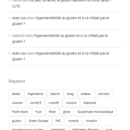
Laura
dans
Le pain, la farine, le gluten sabotent-ils votre santé ?
(1/3)
Jean-Lou
dans
Hypersensibilité au gluten et si ce n’était pas le
gluten ?
Isabelle
dans
Hypersensibilité au gluten et si ce n’était pas le
gluten ?
Jean-Lou
dans
Hypersensibilité au gluten et si ce n’était pas le
gluten ?
Étiquettes
abdos
Aspartame
beurre
blog
cadeau
cerveau
courses
covid19
crossfit
cuisine
featured
Forêt Noire
fruit
fôret
ghee
Glutamate monosodique
gluten
Green Escape
IMC
insecte
intestin
intolérance au gluten
kettlebell
Kettlebell-Project
livre