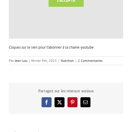
J'ACCEPTE
Cliques sur le lien pour t’abonner à la chaine youtube
Par
Jean-Lou
|
février 9th, 2015
|
Nutrition
|
2 Commentaires
Partagez sur les réseaux sociaux
Facebook
X
Pinterest
Email