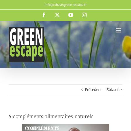
Passer
info(arobase)green-escape.fr
au
contenu
Facebook
X
YouTube
Instagram
Précédent
Suivant
5 compléments alimentaires naturels