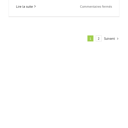
sur
Lire la suite
Commentaires fermés
Sortir
par
mauvais
temps,
pas
d’excuses
Suivant
1
2