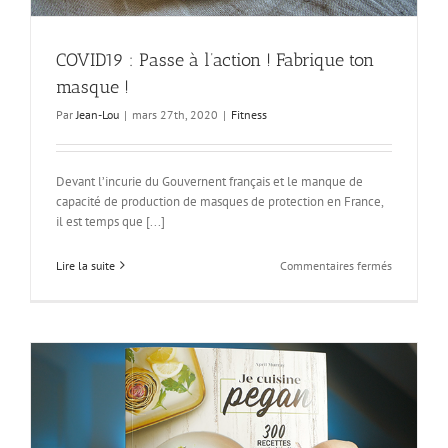
COVID19 : Passe à l’action ! Fabrique ton
masque !
Par
Jean-Lou
|
mars 27th, 2020
|
Fitness
Devant l’incurie du Gouvernent français et le manque de
capacité de production de masques de protection en France,
il est temps que [...]
sur
Lire la suite
Commentaires fermés
COVID19 :
Passe
à
l’action !
Fabrique
ton
masque
!