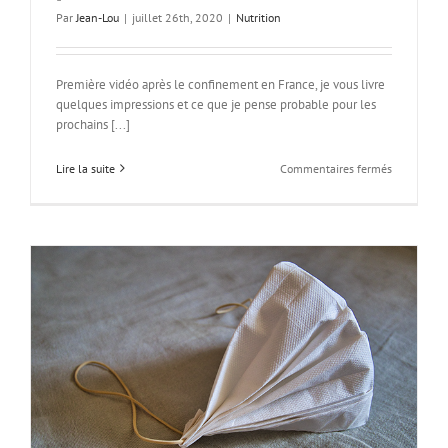
Par
Jean-Lou
|
juillet 26th, 2020
|
Nutrition
Première vidéo après le confinement en France, je vous livre
quelques impressions et ce que je pense probable pour les
prochains [...]
sur
Lire la suite
Commentaires fermés
covid19
:
retour
d’expérienc
et
pronostics