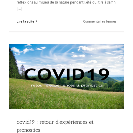
réflexions au milieu de la nature pendant l'été qui tire à sa fin
[...]
sur
Lire la suite
Commentaires fermés
le
luxe
du
silence
covid19 : retour d’expériences et
pronostics