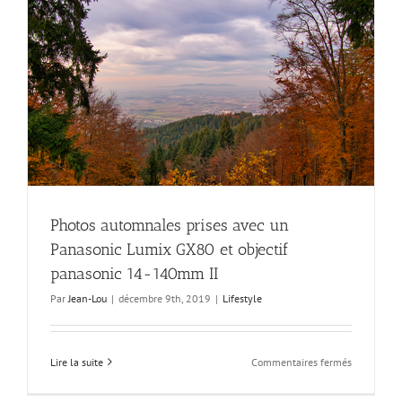
il
toujours
valable
en
2020
?
Photos automnales prises avec un
Panasonic Lumix GX80 et objectif
panasonic 14-140mm II
Par
Jean-Lou
|
décembre 9th, 2019
|
Lifestyle
sur
Lire la suite
Commentaires fermés
Photos
automnale