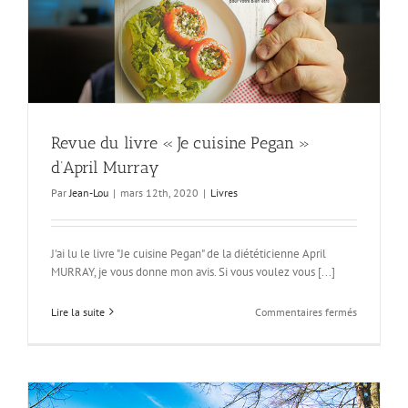
Revue du livre « Je cuisine Pegan »
d’April Murray
Par
Jean-Lou
|
mars 12th, 2020
|
Livres
J'ai lu le livre "Je cuisine Pegan" de la diététicienne April
MURRAY, je vous donne mon avis. Si vous voulez vous [...]
sur
Lire la suite
Commentaires fermés
Revue
du
livre
« Je
cuisine