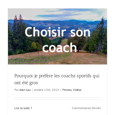
prises
avec
un
Panasonic
Lumix
GX80
et
objectif
panasonic
14-
140mm
II
Pourquoi je préfère les coachs sportifs qui
ont été gros
Par
Jean-Lou
|
octobre 13th, 2019
|
Fitness
,
Vidéos
sur
Lire la suite
Commentaires fermés
Pourquoi