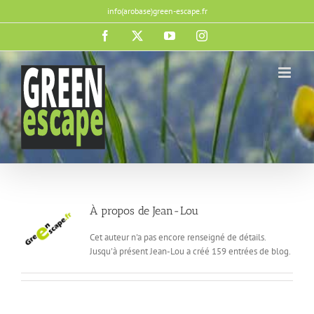
Passer
info(arobase)green-escape.fr
au
contenu
Facebook
X
YouTube
Instagram
À propos de
Jean-Lou
Cet auteur n'a pas encore renseigné de détails.
Jusqu'à présent Jean-Lou a créé 159 entrées de blog.