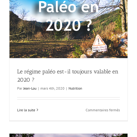
Pegan »
d’April
Murray
Le régime paléo est-il toujours valable en
2020 ?
Par
Jean-Lou
|
mars 4th, 2020
|
Nutrition
sur
Lire la suite
Commentaires fermés
Le
régime
paléo
est-