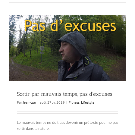
je
préfère
les
coachs
sportifs
qui
ont
été
gros
Sortir par mauvais temps, pas d’excuses
Par
Jean-Lou
|
août 27th, 2019
|
Fitness
,
Lifestyle
Le mauvais temps ne doit pas devenir un prétexte pour ne pas
sortir dans la nature.