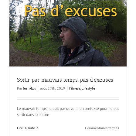
un
Panasonic
Lumix
GX80
et
objectif
panasonic
14-
140mm
II
Sortir par mauvais temps, pas d’excuses
Par
Jean-Lou
|
août 27th, 2019
|
Fitness
,
Lifestyle
Le mauvais temps ne doit pas devenir un prétexte pour ne pas
sortir dans la nature.
sur
Lire la suite
Commentaires fermés
Sortir