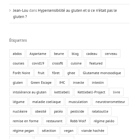
Jean-Lou
dans
Hypersensibilité au gluten et si ce n’était pas le
gluten ?
Étiquettes
abdos
Aspartame
beurre
blog
cadeau
cerveau
courses
covid19
crossfit
cuisine
featured
Forêt Noire
fruit
fôret
ghee
Glutamate monosodique
gluten
Green Escape
IMC
insecte
intestin
intolérance au gluten
kettlebell
Kettlebell-Project
livre
légume
maladie coeliaque
musculation
neurotransmetteur
nucléaire
obesité
paléo
pesticide
ratatouille
remise en forme
restaurant
Robb Wolf
régime paléo
régime pegan
sélection
vegan
viande hachée