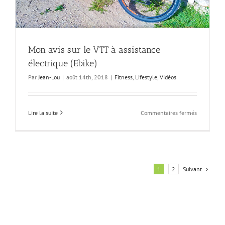
Mon avis sur le VTT à assistance
électrique (Ebike)
Par
Jean-Lou
|
août 14th, 2018
|
Fitness
,
Lifestyle
,
Vidéos
sur
Lire la suite
Commentaires fermés
Mon
avis
sur
le
VTT
à
Suivant
1
2
assistance
électrique
(Ebike)