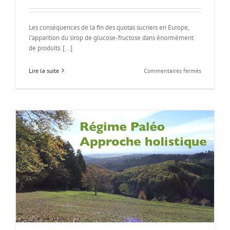
Les conséquences de la fin des quotas sucriers en Europe,
l’apparition du sirop de glucose-fructose dans énormément
de produits. [...]
sur
Lire la suite
Commentaires fermés
Boycotter
les
produits
qui
contiennen
du
sirop
de
glucose-
fructose