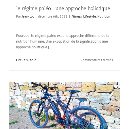
le régime paléo : une approche holistique
Par
Jean-Lou
|
décembre 6th, 2018
|
Fitness
,
Lifestyle
,
Nutrition
Pourquoi le régime paléo est une approche différente de la
nutrition humaine. Une explication de la signification d'une
approche holistique [...]
sur
Lire la suite
Commentaires fermés
le
régime
paléo
:
une
approche
holistique