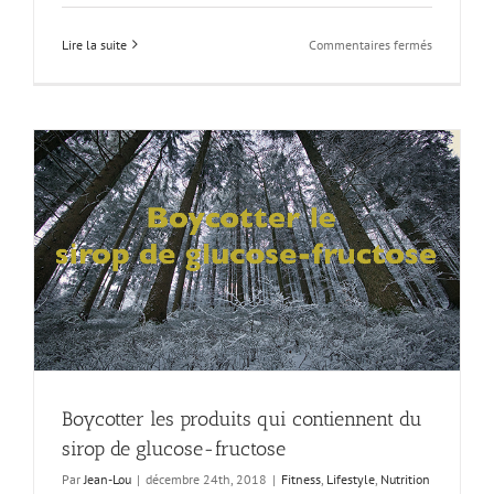
sur
Lire la suite
Commentaires fermés
La
3ème
cause
de
mortalité
aux
Etats-
Unis,
une
raison
plutôt
étonnante
!
Boycotter les produits qui contiennent du
sirop de glucose-fructose
Par
Jean-Lou
|
décembre 24th, 2018
|
Fitness
,
Lifestyle
,
Nutrition