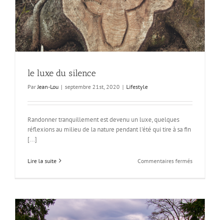
le luxe du silence
Par
Jean-Lou
|
septembre 21st, 2020
|
Lifestyle
Randonner tranquillement est devenu un luxe, quelques
réflexions au milieu de la nature pendant l'été qui tire à sa fin
[...]
sur
Lire la suite
Commentaires fermés
le
luxe
du
silence