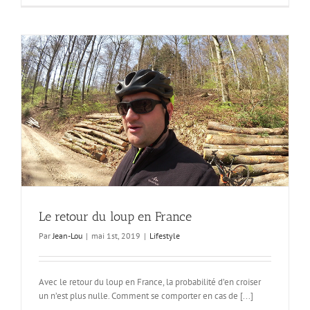
par
mauvais
temps,
pas
d’excuses
Le retour du loup en France
Par
Jean-Lou
|
mai 1st, 2019
|
Lifestyle
Avec le retour du loup en France, la probabilité d’en croiser
un n’est plus nulle. Comment se comporter en cas de [...]