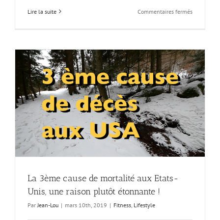
sur
Lire la suite
Commentaires fermés
Le
retour
du
loup
en
France
La 3ème cause de mortalité aux Etats-
Unis, une raison plutôt étonnante !
Par
Jean-Lou
|
mars 10th, 2019
|
Fitness
,
Lifestyle