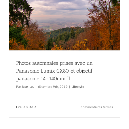
Photos automnales prises avec un
Panasonic Lumix GX80 et objectif
panasonic 14-140mm II
Par
Jean-Lou
|
décembre 9th, 2019
|
Lifestyle
sur
Lire la suite
Commentaires fermés
Photos
automnale
prises
avec