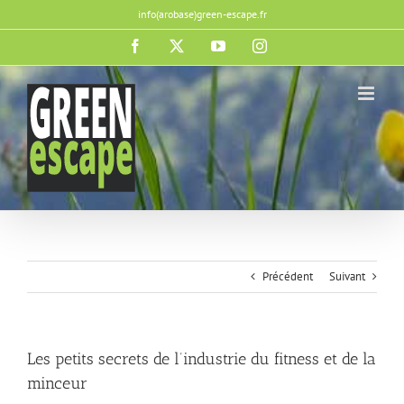
Passer
info(arobase)green-escape.fr
au
contenu
Facebook
X
YouTube
Instagram
Précédent
Suivant
Les petits secrets de l’industrie du fitness et de la
minceur