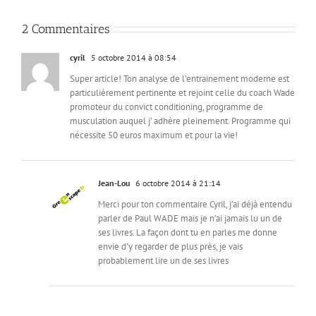
2 Commentaires
cyril
5 octobre 2014 à 08:54
Super article! Ton analyse de l’entrainement moderne est
particulièrement pertinente et rejoint celle du coach Wade
promoteur du convict conditioning, programme de
musculation auquel j’ adhère pleinement. Programme qui
nécessite 50 euros maximum et pour la vie!
Jean-Lou
6 octobre 2014 à 21:14
Merci pour ton commentaire Cyril, j’ai déjà entendu
parler de Paul WADE mais je n’ai jamais lu un de
ses livres. La façon dont tu en parles me donne
envie d’y regarder de plus près, je vais
probablement lire un de ses livres