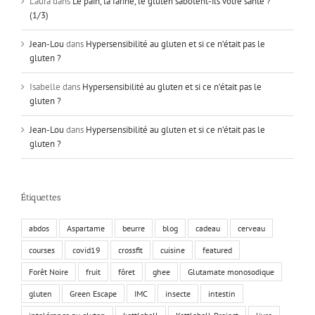
Laura
dans
Le pain, la farine, le gluten sabotent-ils votre santé ?
(1/3)
Jean-Lou
dans
Hypersensibilité au gluten et si ce n’était pas le
gluten ?
Isabelle
dans
Hypersensibilité au gluten et si ce n’était pas le
gluten ?
Jean-Lou
dans
Hypersensibilité au gluten et si ce n’était pas le
gluten ?
Étiquettes
abdos
Aspartame
beurre
blog
cadeau
cerveau
courses
covid19
crossfit
cuisine
featured
Forêt Noire
fruit
fôret
ghee
Glutamate monosodique
gluten
Green Escape
IMC
insecte
intestin