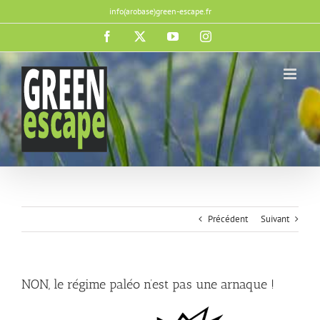
Passer
info(arobase)green-escape.fr
au
contenu
Facebook
X
YouTube
Instagram
Précédent
Suivant
NON, le régime paléo n’est pas une arnaque !