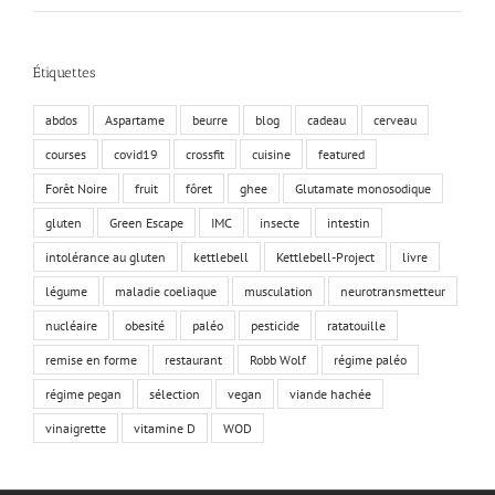
Étiquettes
abdos
Aspartame
beurre
blog
cadeau
cerveau
courses
covid19
crossfit
cuisine
featured
Forêt Noire
fruit
fôret
ghee
Glutamate monosodique
gluten
Green Escape
IMC
insecte
intestin
intolérance au gluten
kettlebell
Kettlebell-Project
livre
légume
maladie coeliaque
musculation
neurotransmetteur
nucléaire
obesité
paléo
pesticide
ratatouille
remise en forme
restaurant
Robb Wolf
régime paléo
régime pegan
sélection
vegan
viande hachée
vinaigrette
vitamine D
WOD