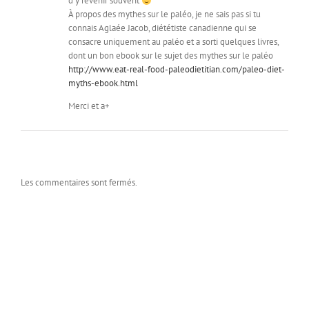
d’y revenir souvent
À propos des mythes sur le paléo, je ne sais pas si tu
connais Aglaée Jacob, diététiste canadienne qui se
consacre uniquement au paléo et a sorti quelques livres,
dont un bon ebook sur le sujet des mythes sur le paléo
http://www.eat-real-food-paleodietitian.com/paleo-diet-
myths-ebook.html
Merci et a+
Les commentaires sont fermés.