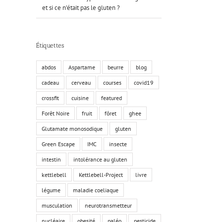
et si ce n’était pas le gluten ?
Étiquettes
abdos
Aspartame
beurre
blog
cadeau
cerveau
courses
covid19
crossfit
cuisine
featured
Forêt Noire
fruit
fôret
ghee
Glutamate monosodique
gluten
Green Escape
IMC
insecte
intestin
intolérance au gluten
kettlebell
Kettlebell-Project
livre
légume
maladie coeliaque
musculation
neurotransmetteur
nucléaire
obesité
paléo
pesticide