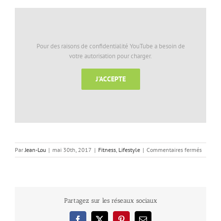
Pour des raisons de confidentialité YouTube a besoin de
votre autorisation pour charger.
J'ACCEPTE
sur
Par
Jean-Lou
|
mai 30th, 2017
|
Fitness
,
Lifestyle
|
Commentaires fermés
Balades
en
forêt
–
attenti
Partagez sur les réseaux sociaux
aux
tiques