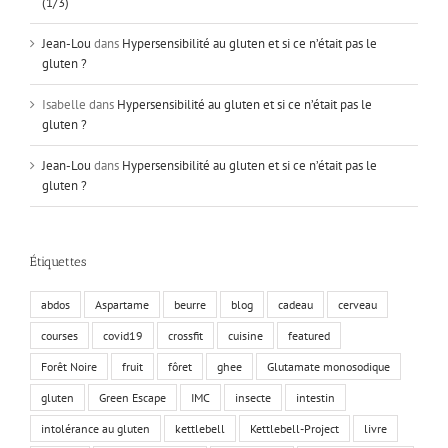
(1/3)
Jean-Lou
dans
Hypersensibilité au gluten et si ce n’était pas le
gluten ?
Isabelle
dans
Hypersensibilité au gluten et si ce n’était pas le
gluten ?
Jean-Lou
dans
Hypersensibilité au gluten et si ce n’était pas le
gluten ?
Étiquettes
abdos
Aspartame
beurre
blog
cadeau
cerveau
courses
covid19
crossfit
cuisine
featured
Forêt Noire
fruit
fôret
ghee
Glutamate monosodique
gluten
Green Escape
IMC
insecte
intestin
intolérance au gluten
kettlebell
Kettlebell-Project
livre