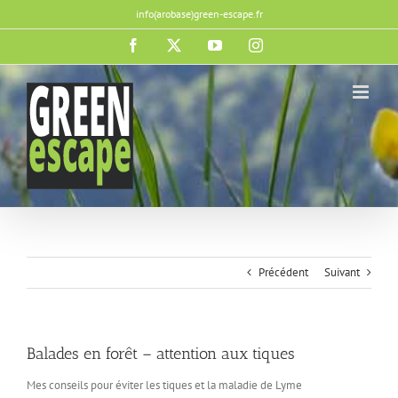
Passer
info(arobase)green-escape.fr
au
contenu
Facebook
X
YouTube
Instagram
Précédent
Suivant
Balades en forêt – attention aux tiques
Mes conseils pour éviter les tiques et la maladie de Lyme