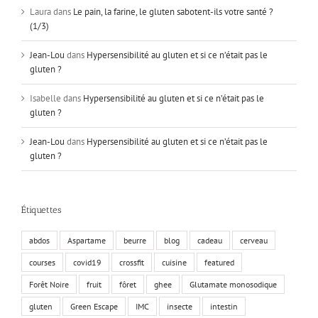
Laura
dans
Le pain, la farine, le gluten sabotent-ils votre santé ?
(1/3)
Jean-Lou
dans
Hypersensibilité au gluten et si ce n’était pas le
gluten ?
Isabelle
dans
Hypersensibilité au gluten et si ce n’était pas le
gluten ?
Jean-Lou
dans
Hypersensibilité au gluten et si ce n’était pas le
gluten ?
Étiquettes
abdos
Aspartame
beurre
blog
cadeau
cerveau
courses
covid19
crossfit
cuisine
featured
Forêt Noire
fruit
fôret
ghee
Glutamate monosodique
gluten
Green Escape
IMC
insecte
intestin