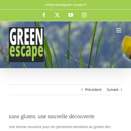
Passer
info(arobase)green-escape.fr
au
contenu
Facebook
X
YouTube
Instagram
Précédent
Suivant
sans gluten, une nouvelle découverte
Une bonne nouvelle pour les personnes sensibles au gluten d
es