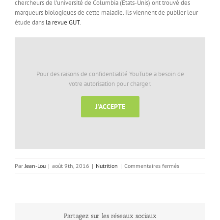
chercheurs de l’université de Columbia (Etats-Unis) ont trouvé des
marqueurs biologiques de cette maladie. Ils viennent de publier leur
étude dans
la revue GUT
.
Pour des raisons de confidentialité YouTube a besoin de
votre autorisation pour charger.
J'ACCEPTE
sur
Par
Jean-Lou
|
août 9th, 2016
|
Nutrition
|
Commentaires fermés
sans
gluten,
une
nouvelle
découverte
Partagez sur les réseaux sociaux