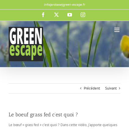
Passer
info(arobase)green-escape.fr
au
contenu
Facebook
X
YouTube
Instagram
Précédent
Suivant
Le boeuf grass fed c’est quoi ?
Le bœuf « grass fed » c’est quoi ? Dans cette vidéo, j’apporte quelques