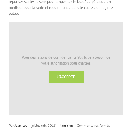
réponses sur les raisons pour lesquelles le bœuf de pâturage est
meilleur pour la santé et recommandé dans le cadre d’un régime
paléo.
Pour des raisons de confidentialité YouTube a besoin de
votre autorisation pour charger.
J'ACCEPTE
sur
Par
Jean-Lou
|
juillet 6th, 2015
|
Nutrition
|
Commentaires fermés
Le