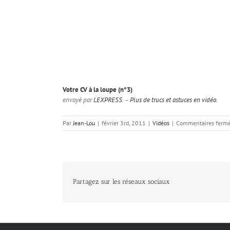
Votre CV à la loupe (n°3)
envoyé par
LEXPRESS
. –
Plus de trucs et astuces en vidéo.
Par
Jean-Lou
|
février 3rd, 2011
|
Vidéos
|
Commentaires ferm
Partagez sur les réseaux sociaux