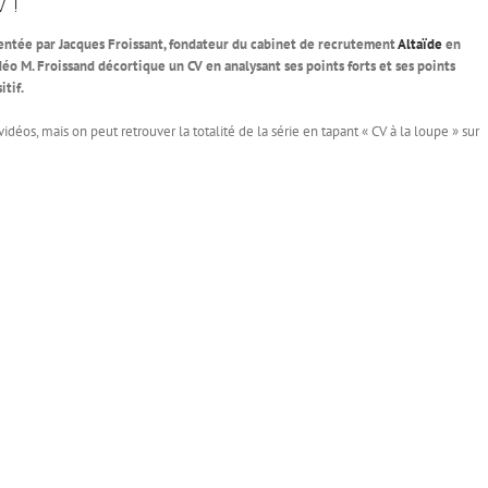
V !
ésentée par Jacques Froissant, fondateur du cabinet de recrutement
Altaïde
en
éo M. Froissand décortique un CV en analysant ses points forts et ses points
itif.
 vidéos, mais on peut retrouver la totalité de la série en tapant « CV à la loupe » sur