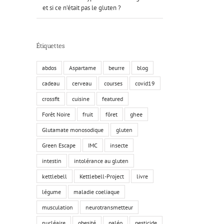
et si ce n’était pas le gluten ?
Étiquettes
abdos
Aspartame
beurre
blog
cadeau
cerveau
courses
covid19
crossfit
cuisine
featured
Forêt Noire
fruit
fôret
ghee
Glutamate monosodique
gluten
Green Escape
IMC
insecte
intestin
intolérance au gluten
kettlebell
Kettlebell-Project
livre
légume
maladie coeliaque
musculation
neurotransmetteur
nucléaire
obesité
paléo
pesticide